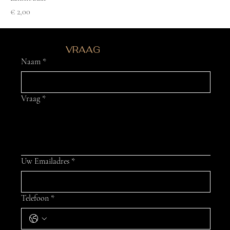
Prijs
€ 2,00
HEB JE EEN
VRAAG
?
Naam
*
Vraag
*
Uw Emailadres
*
Telefoon
*