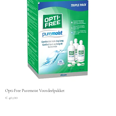
Opti-Free Puremoist Voordeelpakket
Prijs
€ 40,00