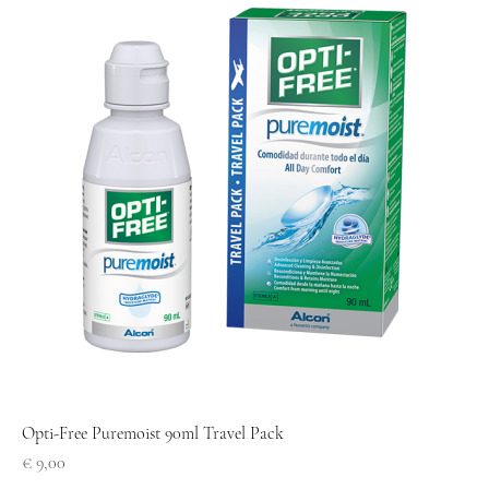
Opti-Free Puremoist 90ml Travel Pack
Prijs
€ 9,00