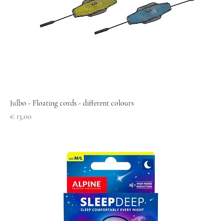
Julbo - Floating cords - different colours
Prijs
€ 13,00