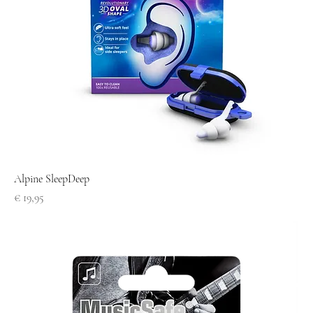
Alpine SleepDeep
Prijs
€ 19,95