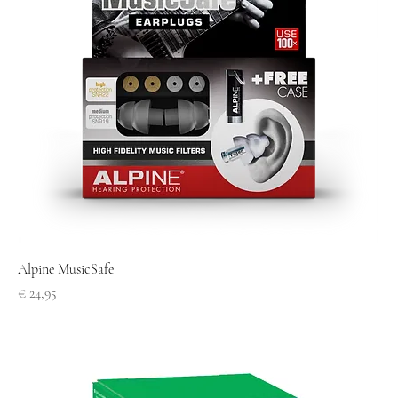
Alpine MusicSafe
Prijs
€ 24,95