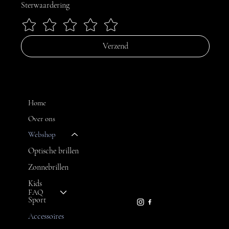
Sterwaardering
Verzend
MENU
Home
Over ons
Webshop
CONTACT
Optische brillen
Zonnebrillen
FH OPTICS BV
info@brilatelier.be
Kids
09 230 29 75
FAQ
Sport
Accessoires