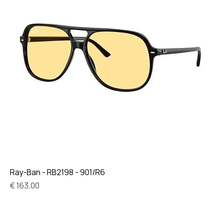
Ray-Ban - RB2198 - 901/R6
Prijs
€ 163,00