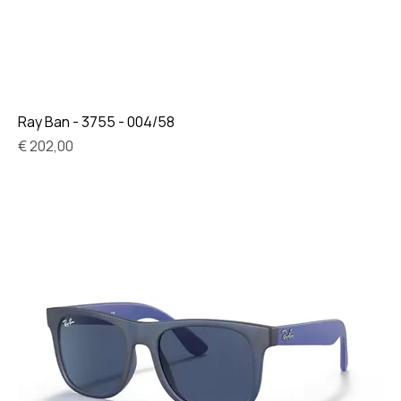
Ray Ban - 3755 - 004/58
Prijs
€ 202,00