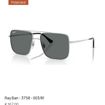
Polarized
Ray Ban - 3758 - 003/81
Prijs
€ 167,00