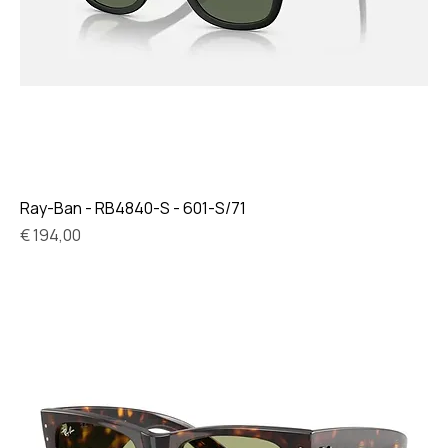
Ray-Ban - RB4840-S - 601-S/71
Prijs
€ 194,00