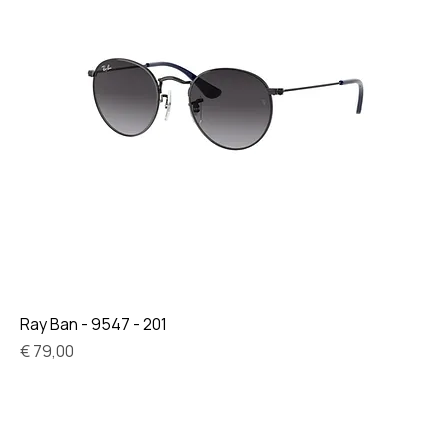
Ray Ban - 9547 - 201
Prijs
€ 79,00