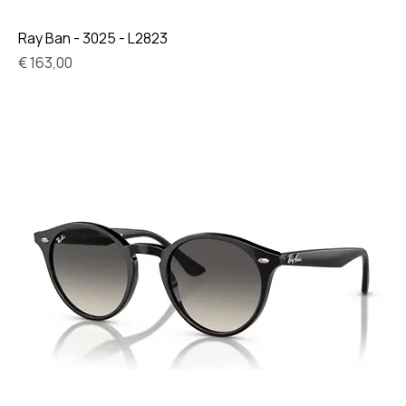
Ray Ban - 3025 - L2823
Prijs
€ 163,00