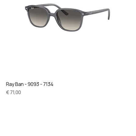
Ray Ban - 9093 - 7134
Prijs
€ 71,00