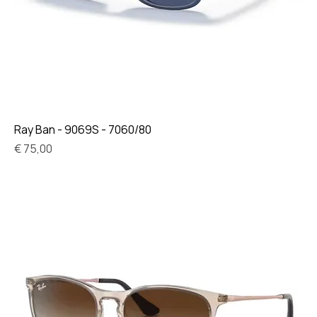
Ray Ban - 9069S - 7060/80
Prijs
€ 75,00