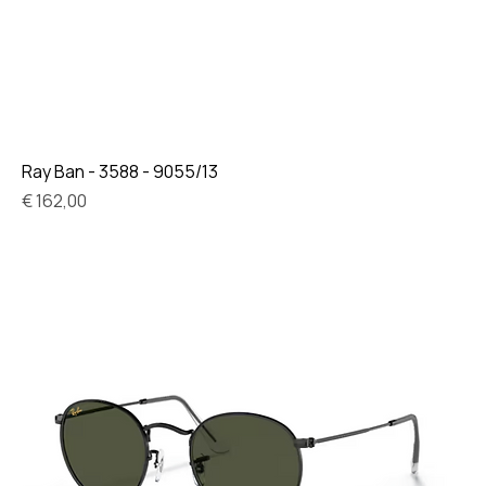
Ray Ban - 3588 - 9055/13
Prijs
€ 162,00