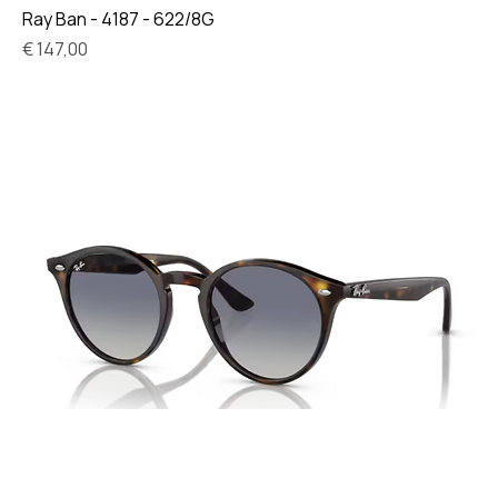
Ray Ban - 4187 - 622/8G
Prijs
€ 147,00