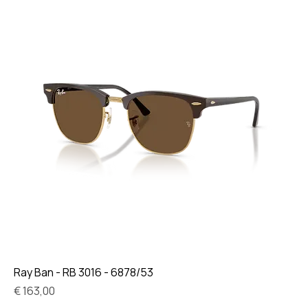
Ray Ban - RB 3016 - 6878/53
Prijs
€ 163,00