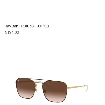
Ray Ban - R0103S - 001/CB
Prijs
€ 194,00