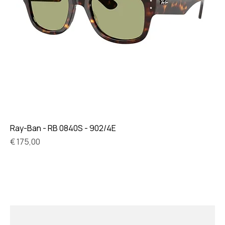
Ray-Ban - RB 0840S - 902/4E
Prijs
€ 175,00