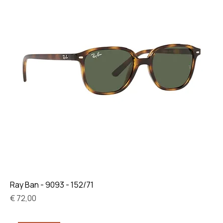
Ray Ban - 9093 - 152/71
Prijs
€ 72,00