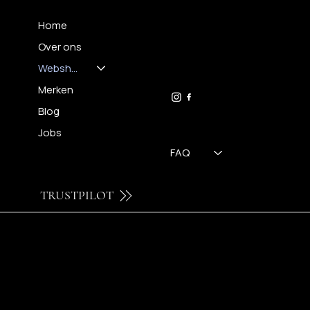
Home
Over ons
FH OPTICS BV
info@brilatelier.be
Webshop
09 230 29 75
Merken
Blog
Jobs
FAQ
TRUSTPILOT
© 2026 by FH OPTICS BV.