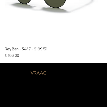
Ray Ban - 3447 - 9199/31
Prijs
€ 163,00
HEB JE EEN
VRAAG
?