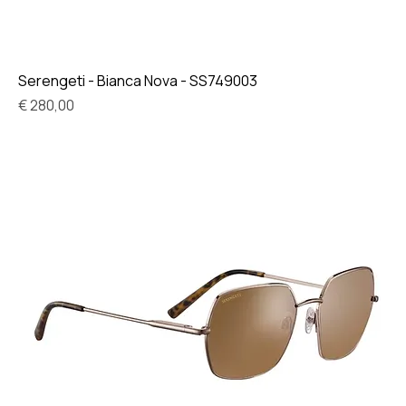
Serengeti - Bianca Nova - SS749003
Prijs
€ 280,00