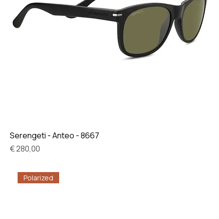
Serengeti - Anteo - 8667
Prijs
€ 280,00
Polarized