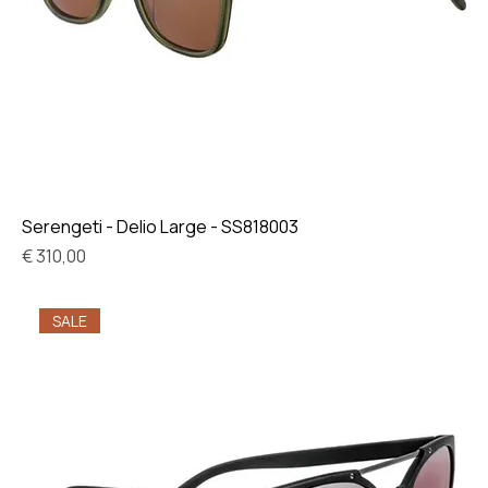
Serengeti - Delio Large - SS818003
Prijs
€ 310,00
SALE