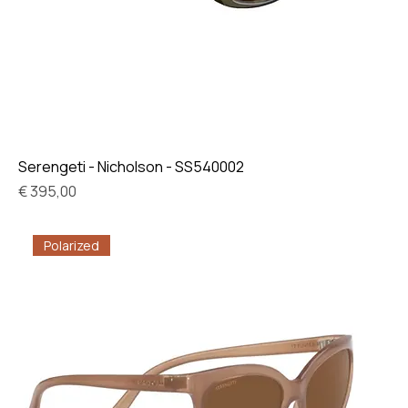
Serengeti - Nicholson - SS540002
Prijs
€ 395,00
Polarized