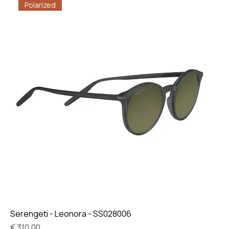
Polarized
Serengeti - Leonora - SS028006
Prijs
€ 310,00