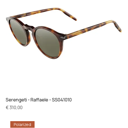
Serengeti - Raffaele - SS041010
Prijs
€ 310,00
Polarized