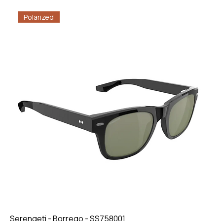
Polarized
Serengeti - Borrego - SS758001