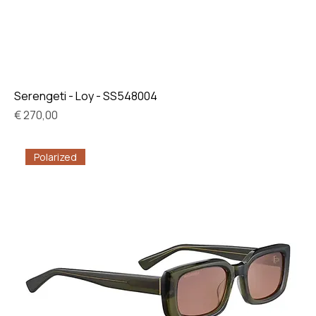
Serengeti - Loy - SS548004
Prijs
€ 270,00
Polarized