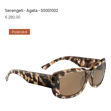
Serengeti - Agata - SS001002
Prijs
€ 280,00
Polarized