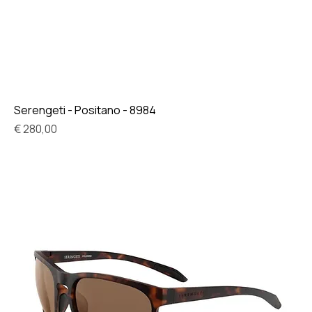
Serengeti - Positano - 8984
Prijs
€ 280,00