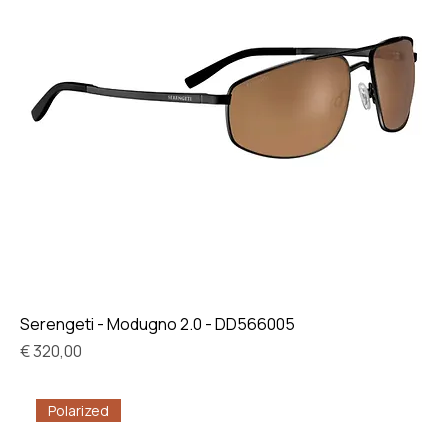
Serengeti - Modugno 2.0 - DD566005
Prijs
€ 320,00
Polarized