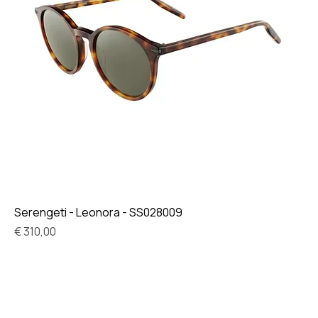
Serengeti - Leonora - SS028009
Prijs
€ 310,00