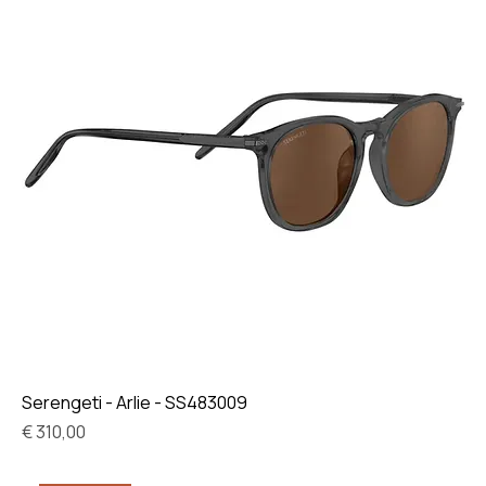
Serengeti - Arlie - SS483009
Prijs
€ 310,00