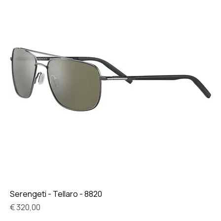
Serengeti - Tellaro - 8820
Prijs
€ 320,00