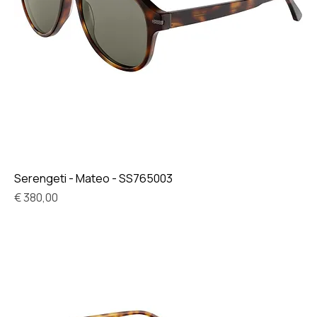
Serengeti - Mateo - SS765003
Prijs
€ 380,00