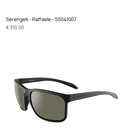
Serengeti - Raffaele - SS041007
Prijs
€ 310,00