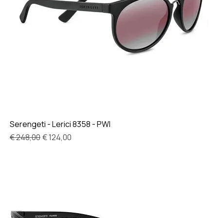
Serengeti - Lerici 8358 - PWI
Normale prijs
Verkoopprijs
€ 248,00
€ 124,00