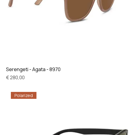
Serengeti - Agata - 8970
Prijs
€ 280,00
Polarized