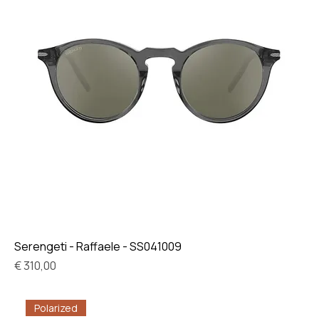
Serengeti - Raffaele - SS041009
Prijs
€ 310,00
Polarized