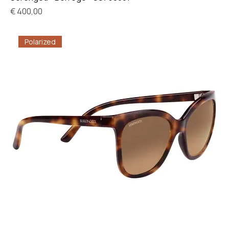
Prijs
€ 400,00
Polarized