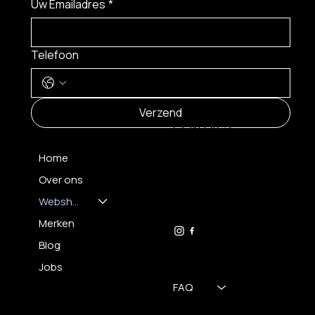
Uw Emailadres
*
Telefoon
MENU
Verzend
CONTACT
Home
Over ons
FH OPTICS BV
info@brilatelier.be
Webshop
09 230 29 75
Merken
Blog
Jobs
FAQ