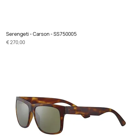
Serengeti - Carson - SS750005
Prijs
€ 270,00