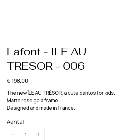
Lafont - ILE AU
TRESOR - 006
Prijs
€ 198,00
The new ÎLE AU TRÉSOR, a cute pantos for kids.
Matte rose gold frame.
Designed and made in France.
Aantal