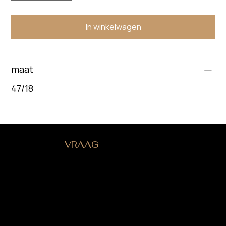
In winkelwagen
maat
47/18
HEB JE EEN
VRAAG
?