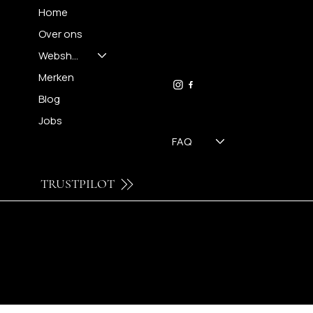
Home
Over ons
FH OPTICS BV
info@brilatelier.be
Webshop
09 230 29 75
Merken
Blog
Jobs
FAQ
TRUSTPILOT
© 2026 by FH OPTICS BV.