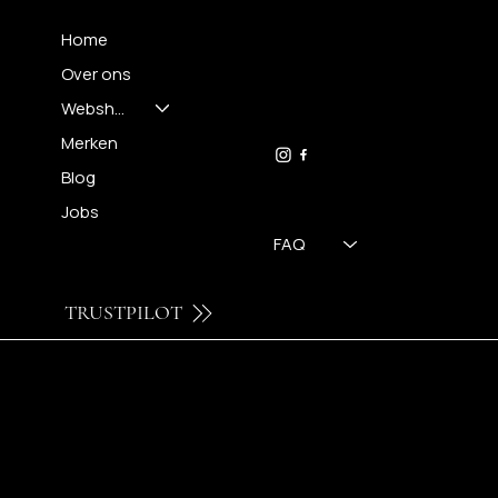
Home
Over ons
FH OPTICS BV
info@brilatelier.be
Webshop
09 230 29 75
Merken
Blog
Jobs
FAQ
TRUSTPILOT
© 2026 by FH OPTICS BV.