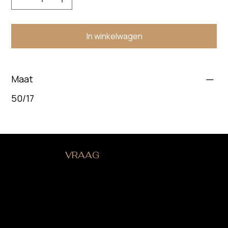
In winkelwagen
Maat
50/17
HEB JE EEN
VRAAG
?