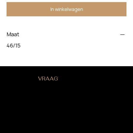
In winkelwagen
Maat
46/15
HEB JE EEN
VRAAG
?