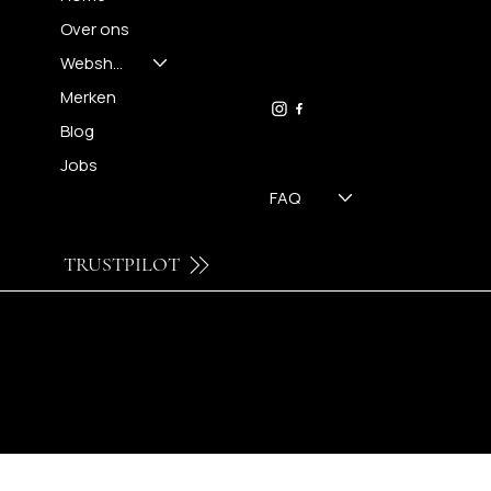
Over ons
FH OPTICS BV
info@brilatelier.be
Webshop
09 230 29 75
Merken
Blog
Jobs
FAQ
TRUSTPILOT
© 2026 by FH OPTICS BV.