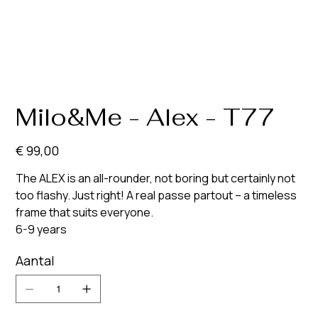
Milo&Me - Alex - T77
Prijs
€ 99,00
The ALEX is an all-rounder, not boring but certainly not
too flashy. Just right! A real passe partout – a timeless
frame that suits everyone.
6-9 years
Aantal