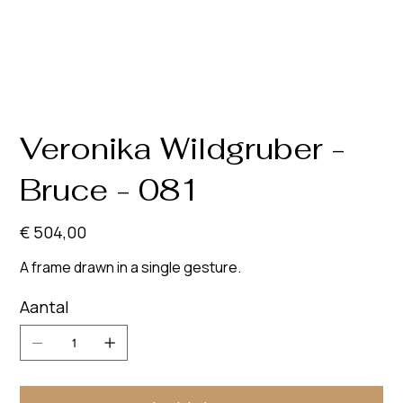
Veronika Wildgruber -
Bruce - 081
Prijs
€ 504,00
A frame drawn in a single gesture.
Aantal