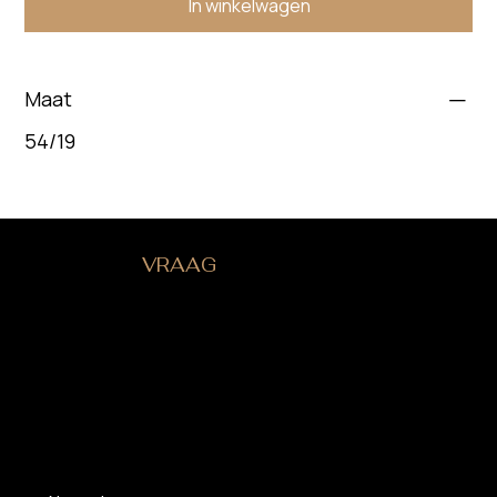
In winkelwagen
Maat
54/19
HEB JE EEN
VRAAG
?