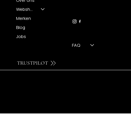
Over ons
FH OPTICS BV
info@brilatelier.be
Webshop
09 230 29 75
Merken
Blog
Jobs
FAQ
TRUSTPILOT
© 2026 by FH OPTICS BV.