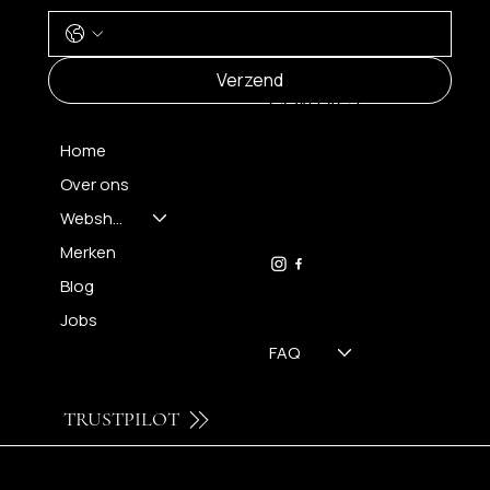
MENU
Verzend
CONTACT
Home
Over ons
FH OPTICS BV
info@brilatelier.be
Webshop
09 230 29 75
Merken
Blog
Jobs
FAQ
TRUSTPILOT