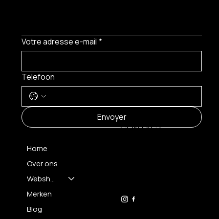
Votre adresse e-mail
*
Telefoon
MENU
Envoyer
CONTACT
Home
Over ons
FH OPTICS BV
info@brilatelier.be
Webshop
09 230 29 75
Merken
Blog