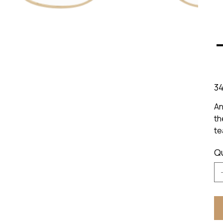
Prix
34
An
th
te
Q