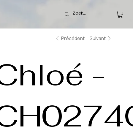
Précédent
Suivant
Chloé -
CH0274