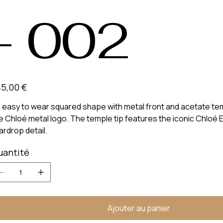
- 002
5,00 €
 easy to wear squared shape with metal front and acetate te
e Chloé metal logo. The temple tip features the iconic Chloé
ardrop detail.
uantité
Ajouter au panier