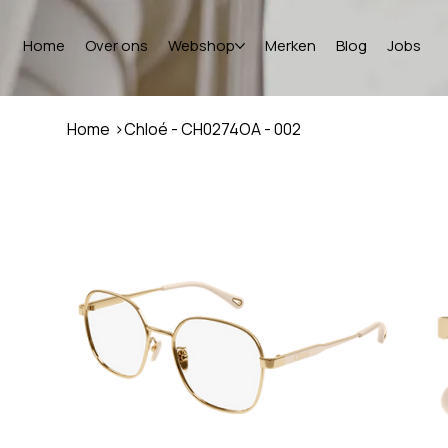
Home
Over ons
Webshop
Merken
Blog
Jobs
Home
>
Chloé - CH0274OA - 002