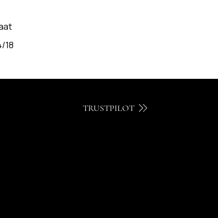
aat
4/18
TRUSTPILOT