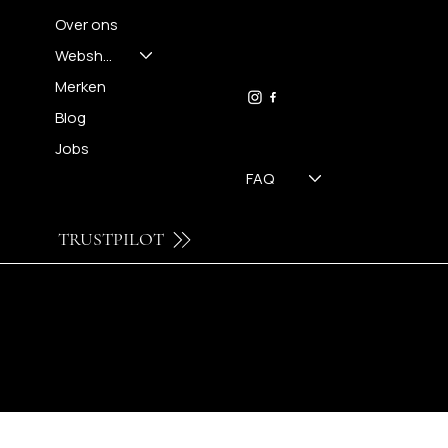
Over ons
FH OPTICS BV
info@brilatelier.be
Webshop
09 230 29 75
Merken
Blog
Jobs
FAQ
TRUSTPILOT
© 2024 by Brilatelier.