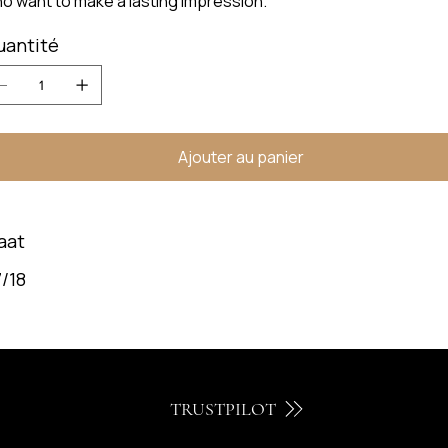
o want to make a lasting impression.
uantité
Ajouter au panier
aat
/18
TRUSTPILOT