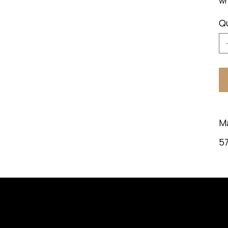
wh
Q
M
57
MENU