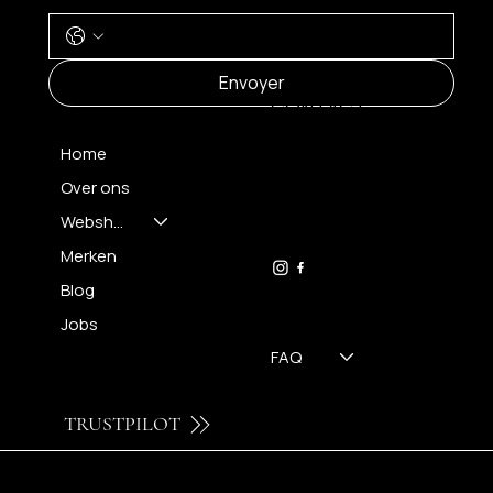
MENU
Envoyer
CONTACT
Home
Over ons
FH OPTICS BV
info@brilatelier.be
Webshop
09 230 29 75
Merken
Blog
Jobs
FAQ
TRUSTPILOT