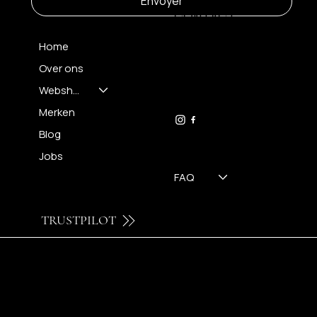
Envoyer
CONTACT
Home
Over ons
FH OPTICS BV
info@brilatelier.be
Webshop
09 230 29 75
Merken
Blog
Jobs
FAQ
TRUSTPILOT
© 2024 by Brilatelier.